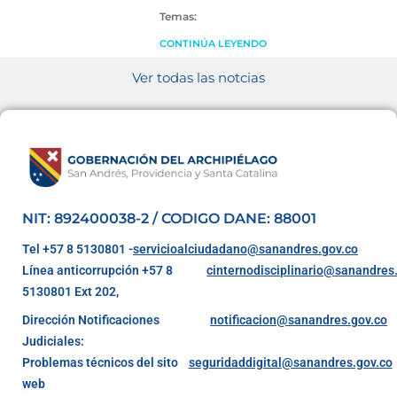
Temas:
CONTINÚA LEYENDO
Ver todas las notcias
NIT: 892400038-2 / CODIGO DANE: 88001
Tel +57 8 5130801 -
servicioalciudadano@sanandres.gov.co
Línea anticorrupción +57 8
cinternodisciplinario@sanandres
5130801 Ext 202,
Dirección Notificaciones
notificacion@sanandres.gov.co
Judiciales:
Problemas técnicos del sito
seguridaddigital@sanandres.gov.co
web