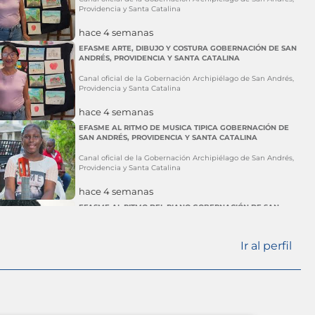
Providencia y Santa Catalina
hace 4 semanas
EFASME ARTE, DIBUJO Y COSTURA GOBERNACIÓN DE SAN
ANDRÉS, PROVIDENCIA Y SANTA CATALINA
Canal oficial de la Gobernación Archipiélago de San Andrés,
Providencia y Santa Catalina
hace 4 semanas
EFASME AL RITMO DE MUSICA TIPICA GOBERNACIÓN DE
SAN ANDRÉS, PROVIDENCIA Y SANTA CATALINA
Canal oficial de la Gobernación Archipiélago de San Andrés,
Providencia y Santa Catalina
hace 4 semanas
EFASME AL RITMO DEL PIANO GOBERNACIÓN DE SAN
ANDRÉS, PROVIDENCIA Y SANTA CATALINA
Canal oficial de la Gobernación Archipiélago de San Andrés,
Ir al perfil
Providencia y Santa Catalina
hace 4 semanas
EFASME AL RITMO DE LA GUITARRA GOBERNACIÓN DE
SAN ANDRÉS, PROVIDENCIA Y SANTA CATALINA