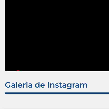
Galeria de Instagram