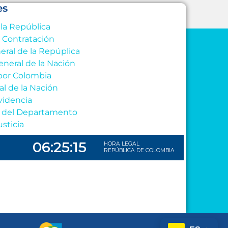
Canal oficial de la Gobernación Archipiélago de San Andrés,
es
Providencia y Santa Catalina
hace 4 semanas
 la República
EFASME 1 VOZ DE LOS NIÑOS GOBERNACIÓN DE SAN
e Contratación
ANDRÉS, PROVIDENCIA Y SANTA CATALINA
eral de la Repúplica
Canal oficial de la Gobernación Archipiélago de San Andrés,
eneral de la Nación
Providencia y Santa Catalina
por Colombia
hace 4 semanas
al de la Nación
VISITA PLANTA DESALINIZADORA GOBERNACIÓN DE SAN
videncia
ANDRÉS, PROVIDENCIA Y SANTA CATALINA
al del Departamento
Canal oficial de la Gobernación Archipiélago de San Andrés,
usticia
Providencia y Santa Catalina
hace 4 semanas
CICLOVIAS PARA LA NIÑEZ GOBERNACIÓN DE SAN
ANDRÉS, PROVIDENCIA Y SANTA CATALINA
Canal oficial de la Gobernación Archipiélago de San Andrés,
Providencia y Santa Catalina
hace 4 semanas
INVITACION DE RENOVACION DE REGISTRO TURISCO
GOBERNACIÓN DE SAN ANDRÉS, PROVIDENCIA Y SANTA
CATALINA