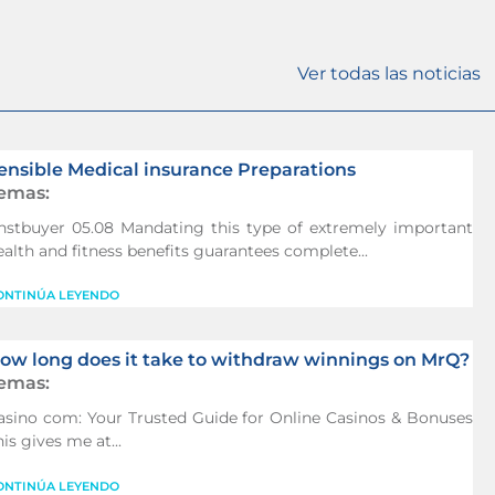
Ver todas las noticias
ensible Medical insurance Preparations
emas:
hstbuyer 05.08 Mandating this type of extremely important
ealth and fitness benefits guarantees complete...
ONTINÚA LEYENDO
ow long does it take to withdraw winnings on MrQ?
emas:
asino com: Your Trusted Guide for Online Casinos & Bonuses
his gives me at...
ONTINÚA LEYENDO