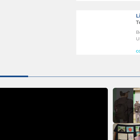
L
T
B
U
C