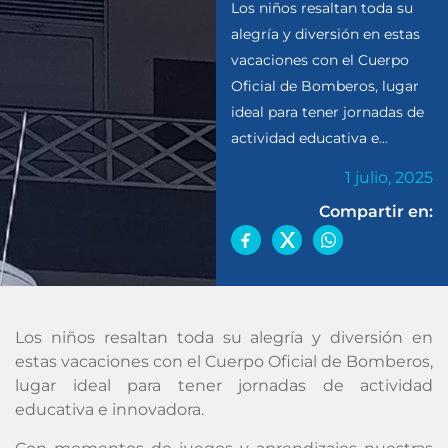
Los niños resaltan toda su
alegría y diversión en estas
vacaciones con el Cuerpo
Oficial de Bomberos, lugar
ideal para tener jornadas de
actividad educativa e...
1 julio, 2025
Compartir en:
Los
niños resaltan toda su alegría y diversión en
estas vacaciones con el Cuerpo Oficial de Bomberos,
lugar ideal para tener jornadas de actividad
educativa e innovadora.