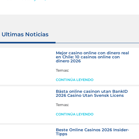
Ultimas Noticias
Mejor casino online con dinero real
en Chile: 10 casinos online con
dinero 2026
Temas:
CONTINÚA LEYENDO
Bästa online casinon utan BankID
2026 Casino Utan Svensk Licens
Temas:
CONTINÚA LEYENDO
Beste Online Casinos 2026 Insider-
Tipps