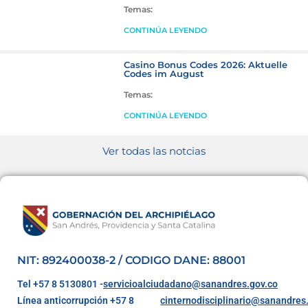
Temas:
CONTINÚA LEYENDO
Casino Bonus Codes 2026: Aktuelle
Codes im August
Temas:
CONTINÚA LEYENDO
Ver todas las notcias
NIT: 892400038-2 / CODIGO DANE: 88001
Tel +57 8 5130801 -
servicioalciudadano@sanandres.gov.co
Línea anticorrupción +57 8
cinternodisciplinario@sanandres