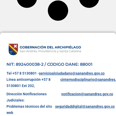
NIT: 892400038-2 / CODIGO DANE: 88001
Tel +57 8 5130801 -
servicioalciudadano@sanandres.gov.co
Línea anticorrupción +57 8
cinternodisciplinario@sanandres
5130801 Ext 202,
Dirección Notificaciones
notificacion@sanandres.gov.co
Judiciales:
Problemas técnicos del sito
seguridaddigital@sanandres.gov.co
web