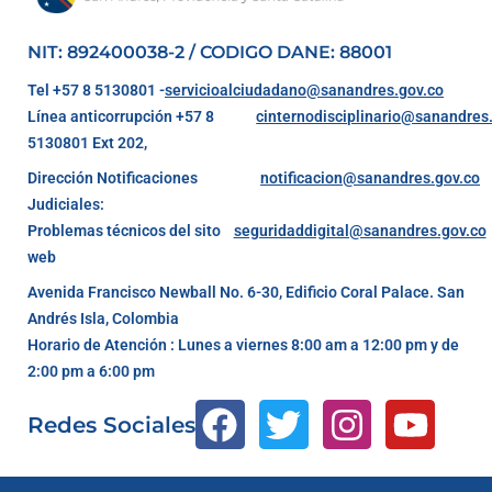
NIT: 892400038-2 / CODIGO DANE: 88001
Tel +57 8 5130801 -
servicioalciudadano@sanandres.gov.co
Línea anticorrupción +57 8
cinternodisciplinario@sanandres
5130801 Ext 202,
Dirección Notificaciones
notificacion@sanandres.gov.co
Judiciales:
Problemas técnicos del sito
seguridaddigital@sanandres.gov.co
web
Avenida Francisco Newball No. 6-30, Edificio Coral Palace. San
Andrés Isla, Colombia
Horario de Atención : Lunes a viernes 8:00 am a 12:00 pm y de
2:00 pm a 6:00 pm
Redes Sociales