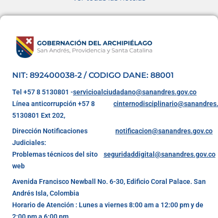
NIT: 892400038-2 / CODIGO DANE: 88001
Tel +57 8 5130801 -
servicioalciudadano@sanandres.gov.co
Línea anticorrupción +57 8
cinternodisciplinario@sanandres
5130801 Ext 202,
Dirección Notificaciones
notificacion@sanandres.gov.co
Judiciales:
Problemas técnicos del sito
seguridaddigital@sanandres.gov.co
web
Avenida Francisco Newball No. 6-30, Edificio Coral Palace. San
Andrés Isla, Colombia
Horario de Atención : Lunes a viernes 8:00 am a 12:00 pm y de
2:00 pm a 6:00 pm