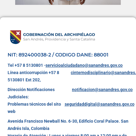
NIT: 892400038-2 / CODIGO DANE: 88001
Tel +57 8 5130801 -
servicioalciudadano@sanandres.gov.co
Línea anticorrupción +57 8
cinternodisciplinario@sanandres
5130801 Ext 202,
Dirección Notificaciones
notificacion@sanandres.gov.co
Judiciales:
Problemas técnicos del sito
seguridaddigital@sanandres.gov.co
web
Avenida Francisco Newball No. 6-30, Edificio Coral Palace. San
Andrés Isla, Colombia
Horario de Atención : Lunes a viernes 8:00 am a 12:00 pm y de