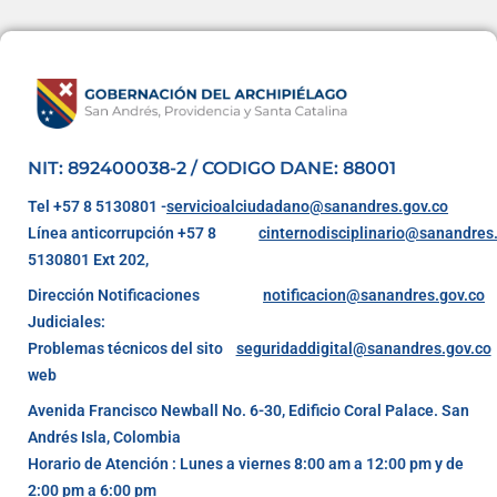
NIT: 892400038-2 / CODIGO DANE: 88001
Tel +57 8 5130801 -
servicioalciudadano@sanandres.gov.co
Línea anticorrupción +57 8
cinternodisciplinario@sanandres
5130801 Ext 202,
Dirección Notificaciones
notificacion@sanandres.gov.co
Judiciales:
Problemas técnicos del sito
seguridaddigital@sanandres.gov.co
web
Avenida Francisco Newball No. 6-30, Edificio Coral Palace. San
Andrés Isla, Colombia
Horario de Atención : Lunes a viernes 8:00 am a 12:00 pm y de
2:00 pm a 6:00 pm